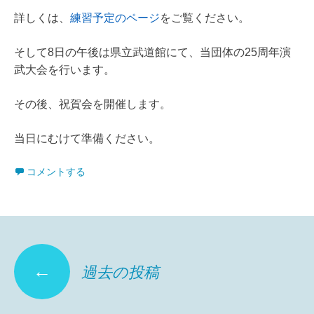
詳しくは、
練習予定のページ
をご覧ください。
そして8日の午後は県立武道館にて、当団体の25周年演
武大会を行います。
その後、祝賀会を開催します。
当日にむけて準備ください。
コメントする
投
←
過去の投稿
稿