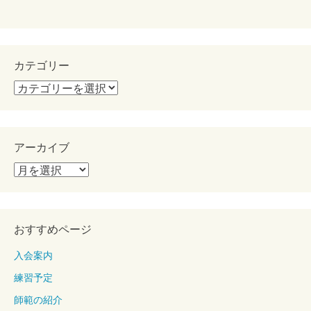
カテゴリー
カ
テ
ゴ
リ
アーカイブ
ー
ア
ー
カ
イ
おすすめページ
ブ
入会案内
練習予定
師範の紹介