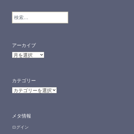
検
索:
アーカイブ
ア
ー
カ
イ
カテゴリー
ブ
カ
テ
ゴ
リ
メタ情報
ー
ログイン