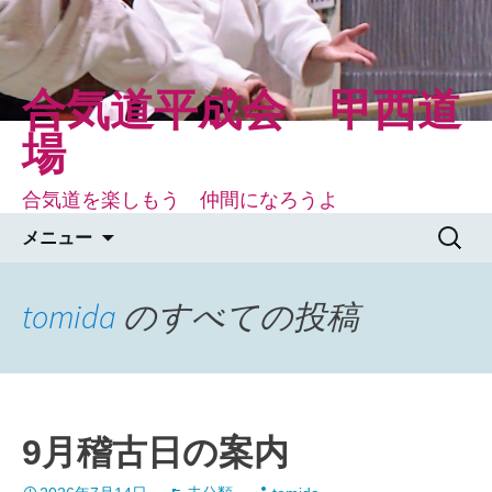
コ
ン
テ
ン
合気道平成会 甲西道
ツ
場
へ
ス
合気道を楽しもう 仲間になろうよ
キ
検
ッ
メニュー
索:
プ
tomida
のすべての投稿
9月稽古日の案内