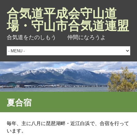
合気道平成会守山道
場・守山市合気道連盟
合気道をたのしもう 仲間になろうよ
夏合宿
毎年、主に八月に琵琶湖畔・近江白浜で、合宿を行って
います。