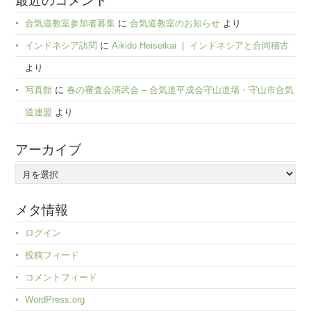
合気道教室参加者募集
に
合気道教室のお知らせ
より
インドネシア訪問
に
Aikido Heiseikai | インドネシアと合同稽古
より
写真館
に
春の審査会演武会 – 合気道平成会守山道場・守山市合気
道連盟
より
アーカイブ
ア
ー
カ
メタ情報
イ
ログイン
ブ
投稿フィード
コメントフィード
WordPress.org