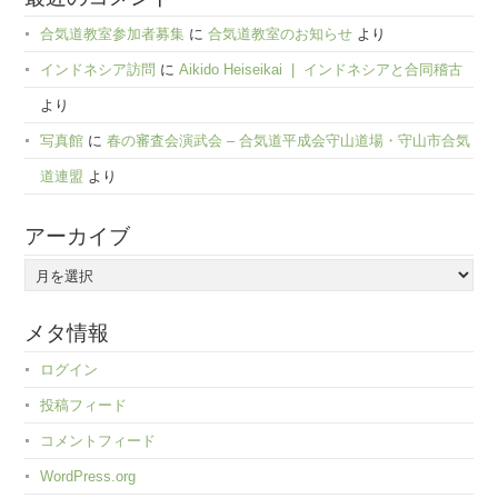
合気道教室参加者募集
に
合気道教室のお知らせ
より
インドネシア訪問
に
Aikido Heiseikai | インドネシアと合同稽古
より
写真館
に
春の審査会演武会 – 合気道平成会守山道場・守山市合気
道連盟
より
アーカイブ
ア
ー
カ
メタ情報
イ
ログイン
ブ
投稿フィード
コメントフィード
WordPress.org