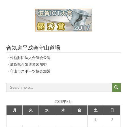
合気道平成会守山道場
・公益財団法人合気会公認
・滋賀県合気道連盟加盟
・守山市スポーツ協会加盟
2026年8月
月
火
水
木
金
土
日
1
2