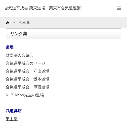
合気道平成会 栗東道場（栗東市合気道連盟）
Home
リンク集
リンク集
道場
財団法人合気会
合気道平成会のページ
合気道平成会 守山道場
合気道平成会 坂本道場
合気道平成会 甲西道場
K. P. Khoo先生の道場
武道具店
東山堂