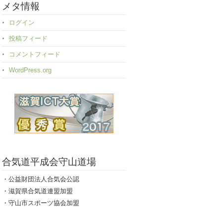
カ
メタ情報
イ
ログイン
ブ
投稿フィード
コメントフィード
WordPress.org
合気道平成会守山道場
・公益財団法人合気会公認
・滋賀県合気道連盟加盟
・守山市スポーツ協会加盟