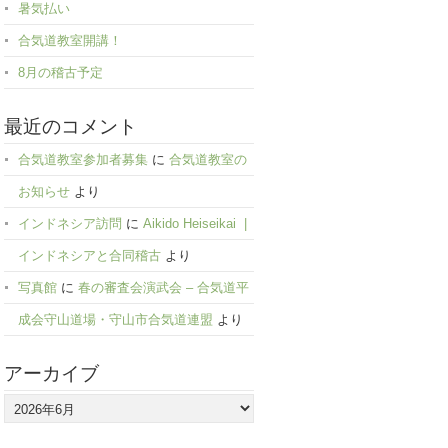
暑気払い
合気道教室開講！
8月の稽古予定
最近のコメント
合気道教室参加者募集
に
合気道教室の
お知らせ
より
インドネシア訪問
に
Aikido Heiseikai |
インドネシアと合同稽古
より
写真館
に
春の審査会演武会 – 合気道平
成会守山道場・守山市合気道連盟
より
アーカイブ
ア
ー