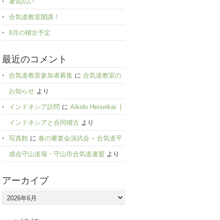
暑気払い
合気道教室開講！
8月の稽古予定
最近のコメント
合気道教室参加者募集
に
合気道教室の
お知らせ
より
インドネシア訪問
に
Aikido Heiseikai |
インドネシアと合同稽古
より
写真館
に
春の審査会演武会 – 合気道平
成会守山道場・守山市合気道連盟
より
アーカイブ
ア
ー
カ