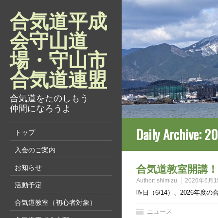
合気道平成
会守山道
場・守山市
合気道連盟
合気道をたのしもう
仲間になろうよ
Daily Archive:
2
トップ
入会のご案内
合気道教室開講！
お知らせ
Author:
shimizu
2026年6月1
活動予定
昨日（6/14）、2026年度
合気道教室（初心者対象）
ニュース