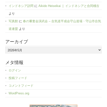
インドネシア訪問
に
Aikido Heiseikai | インドネシアと合同稽古
より
写真館
に
春の審査会演武会 – 合気道平成会守山道場・守山市合気
道連盟
より
アーカイブ
ア
ー
カ
メタ情報
イ
ログイン
ブ
投稿フィード
コメントフィード
WordPress.org