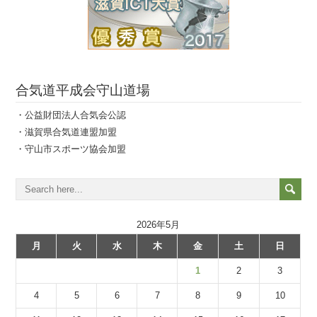
合気道平成会守山道場
・公益財団法人合気会公認
・滋賀県合気道連盟加盟
・守山市スポーツ協会加盟
2026年5月
月
火
水
木
金
土
日
1
2
3
4
5
6
7
8
9
10