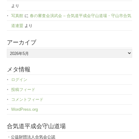
より
写真館
に
春の審査会演武会 – 合気道平成会守山道場・守山市合気
道連盟
より
アーカイブ
ア
ー
カ
メタ情報
イ
ログイン
ブ
投稿フィード
コメントフィード
WordPress.org
合気道平成会守山道場
・公益財団法人合気会公認