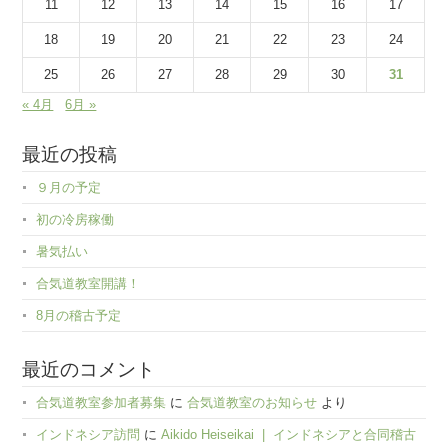
11
12
13
14
15
16
17
18
19
20
21
22
23
24
25
26
27
28
29
30
31
« 4月
6月 »
最近の投稿
９月の予定
初の冷房稼働
暑気払い
合気道教室開講！
8月の稽古予定
最近のコメント
合気道教室参加者募集
に
合気道教室のお知らせ
より
インドネシア訪問
に
Aikido Heiseikai | インドネシアと合同稽古