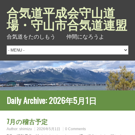
合気道平成会守山道
場・守山市合気道連盟
合気道をたのしもう 仲間になろうよ
Daily Archive:
2026年5月1日
7月の稽古予定
Author:
shimizu
2026年5月1日
0 Comments