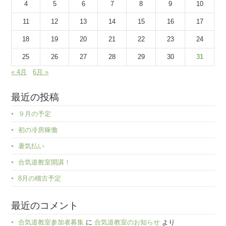
4
5
6
7
8
9
10
11
12
13
14
15
16
17
18
19
20
21
22
23
24
25
26
27
28
29
30
31
« 4月
6月 »
最近の投稿
９月の予定
初の冷房稼働
暑気払い
合気道教室開講！
8月の稽古予定
最近のコメント
合気道教室参加者募集
に
合気道教室のお知らせ
より