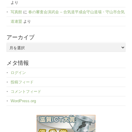
より
写真館
に
春の審査会演武会 – 合気道平成会守山道場・守山市合気
道連盟
より
アーカイブ
ア
ー
カ
メタ情報
イ
ログイン
ブ
投稿フィード
コメントフィード
WordPress.org