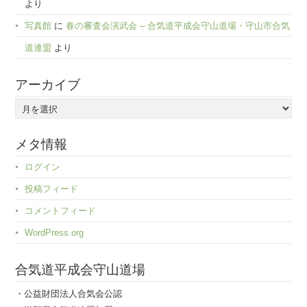
より
写真館
に
春の審査会演武会 – 合気道平成会守山道場・守山市合気
道連盟
より
アーカイブ
ア
ー
カ
メタ情報
イ
ログイン
ブ
投稿フィード
コメントフィード
WordPress.org
合気道平成会守山道場
・公益財団法人合気会公認