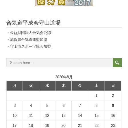
合気道平成会守山道場
・公益財団法人合気会公認
・滋賀県合気道連盟加盟
・守山市スポーツ協会加盟
2026年8月
月
火
水
木
金
土
日
1
2
3
4
5
6
7
8
9
10
11
12
13
14
15
16
17
18
19
20
21
22
23