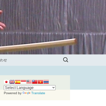
検
わせ
索:
Powered by
Translate