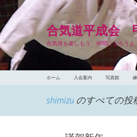
コ
ン
テ
ン
合気道平成会 
ツ
へ
合気道を楽しもう 仲間になろうよ
ス
キ
ッ
プ
ホーム
入会案内
写真館
shimizu
のすべての投