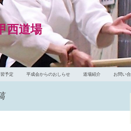
甲西道場
練習予定
平成会からのおしらせ
道場紹介
お問い合
平成会カレンダー
合気道平成会本部
稿
Facebookページ
守山道場（守山市）
栗東道場（栗東市）
坂本道場（大津市）