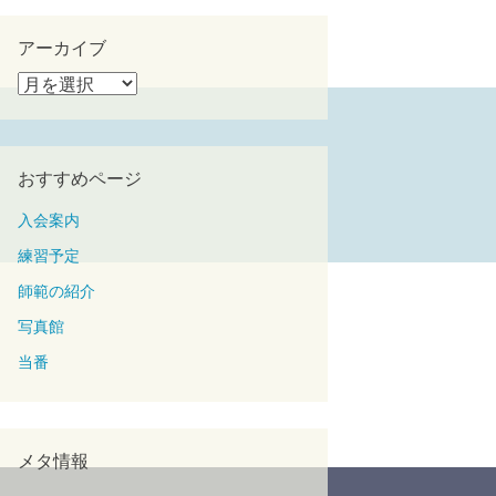
ゴ
リ
アーカイブ
ー
ア
ー
カ
イ
おすすめページ
ブ
入会案内
練習予定
師範の紹介
写真館
当番
メタ情報