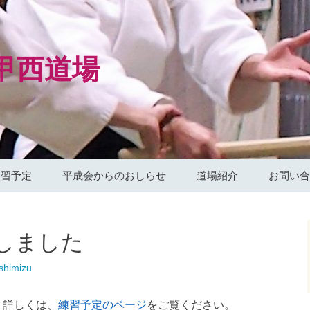
甲西道場
練習予定
平成会からのおしらせ
道場紹介
お問い合
平成会カレンダー
合気道平成会本部
しました
Facebookページ
守山道場（守山市）
shimizu
栗東道場（栗東市）
。詳しくは、
練習予定のページ
をご覧ください。
坂本道場（大津市）