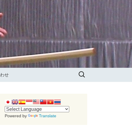
検
わせ
索:
Powered by
Translate