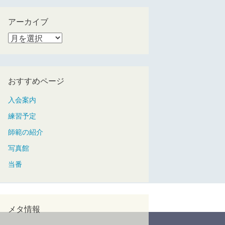
ゴ
リ
アーカイブ
ー
ア
ー
カ
イ
おすすめページ
ブ
入会案内
練習予定
師範の紹介
写真館
当番
メタ情報