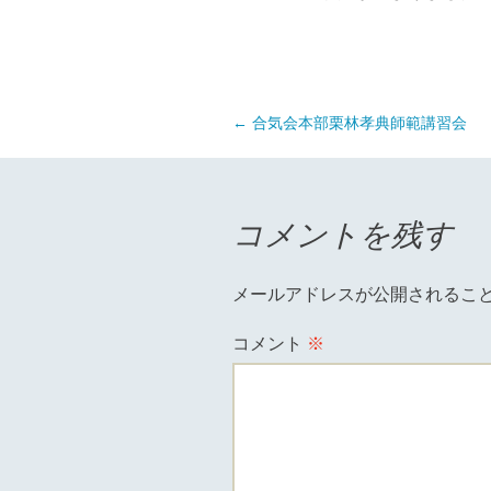
投
←
合気会本部栗林孝典師範講習会
稿
ナ
コメントを残す
ビ
メールアドレスが公開されるこ
ゲ
コメント
※
ー
シ
ョ