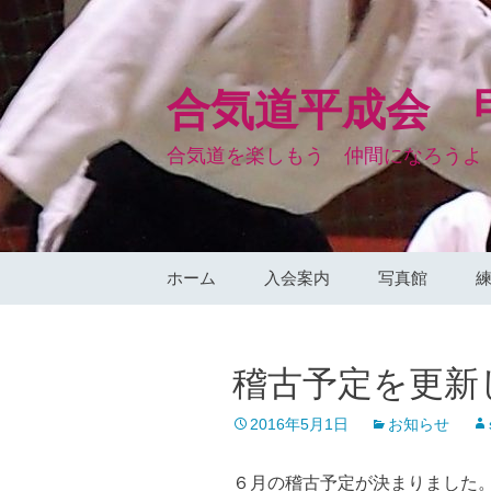
コ
ン
テ
ン
合気道平成会 
ツ
へ
合気道を楽しもう 仲間になろうよ
ス
キ
ッ
プ
ホーム
入会案内
写真館
稽古予定を更新
2016年5月1日
お知らせ
６月の稽古予定が決まりました