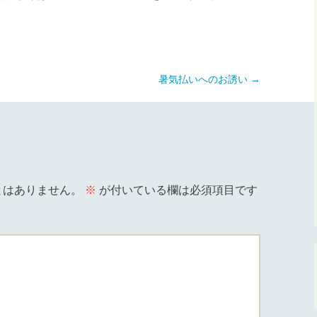
あおばな教室（草津
市）
暑気払いへのお誘い
→
とはありません。
※
が付いている欄は必須項目です