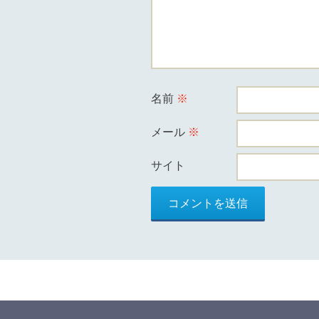
ン
名前
※
メール
※
サイト